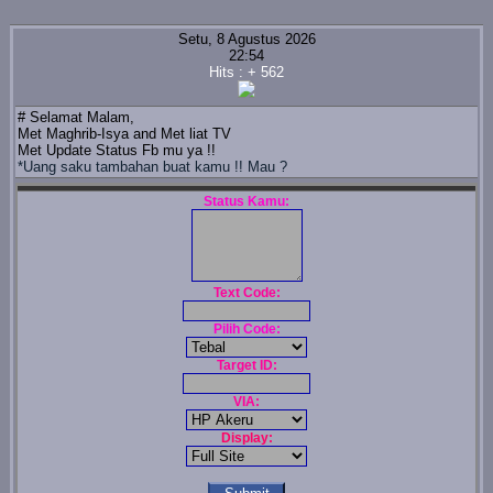
Setu, 8 Agustus 2026
22:54
Hits : + 562
#
Selamat Malam,
Met Maghrib-Isya and Met liat TV
Met Update Status Fb mu ya !!
*Uang saku tambahan buat kamu !! Mau ?
Status Kamu:
Text Code:
Pilih Code:
Target ID:
VIA:
Display: