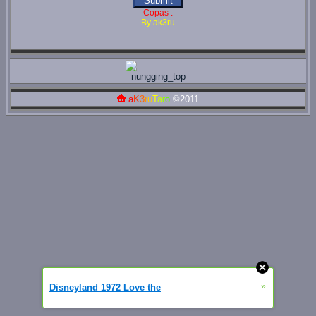
Copas :
By ak3ru
a
K
3
r
u
T
a
r
o
©2011
»
Disneyland 1972 Love the